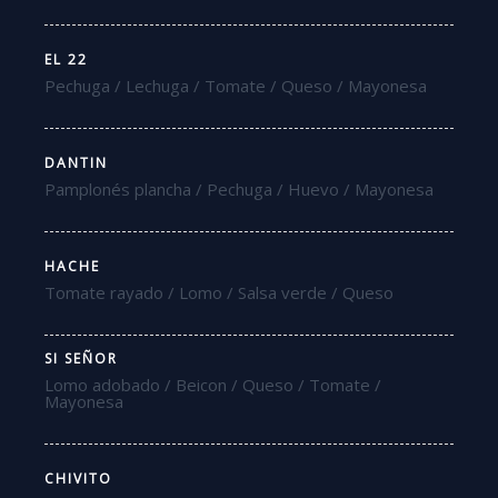
EL 22
Pechuga / Lechuga / Tomate / Queso / Mayonesa
DANTIN
Pamplonés plancha / Pechuga / Huevo / Mayonesa
HACHE
Tomate rayado / Lomo / Salsa verde / Queso
SI SEÑOR
Lomo adobado / Beicon / Queso / Tomate /
Mayonesa
CHIVITO