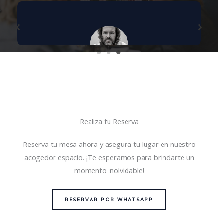
La ubicación en el Paseo Luis Golf es perfecta
para disfrutar de un momento relajante. Sus
bocadillos son simplemente deliciosos,
siempre frescos y bien preparados. El
Realiza tu Reserva
ambiente es acogedor y el personal muy
amable. Definitivamente, mi lugar favorito
Reserva tu mesa ahora y asegura tu lugar en nuestro
para desayunar y pasar el rato con amigos.
acogedor espacio. ¡Te esperamos para brindarte un
momento inolvidable!
MARIA G.
RESERVAR POR WHATSAPP