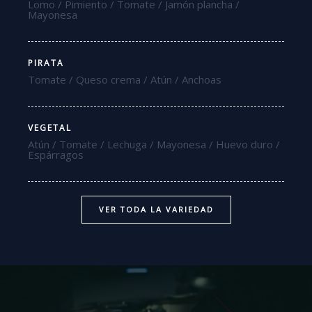
Lomo / Pimiento / Tomate / Jamón plancha /
Mayonesa
PIRATA
Tomate / Queso crema / Atún / Anchoas
VEGETAL
Atún / Tomate / Lechuga / Mayonesa / Huevo duro /
Espárragos
VER TODA LA VARIEDAD